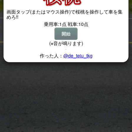
画面タップ(またはマウス操作)で桜桃を操作して車を集
めろ!!
乗用車:1点 戦車:10点
開始
(※音が鳴ります)
作った人：
@de_teiu_tkg